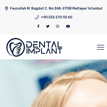
Feyzullah M. Bağdat C. No:268-270B Maltepe/ İstanbul
+90 532 270 92 60